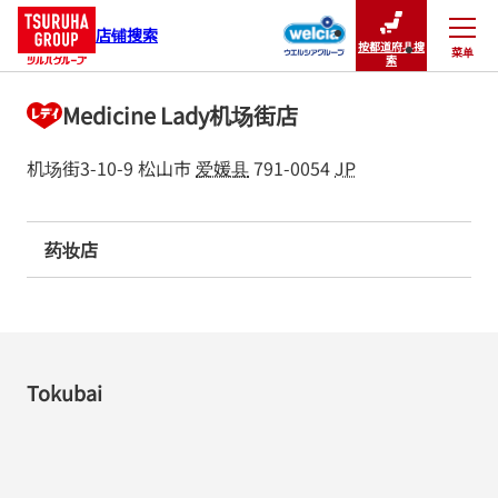
店铺搜索
按都道府县搜
菜单
关闭
索
Medicine Lady机场街店
机场街3-10-9
松山市
爱媛县
791-0054
JP
药妆店
Tokubai