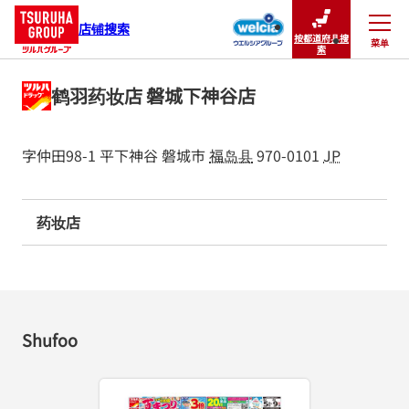
店铺搜索
按都道府县搜
菜单
关闭
索
鹤羽药妆店 磐城下神谷店
字仲田98-1
平下神谷
磐城市
福岛县
970-0101
JP
药妆店
Shufoo