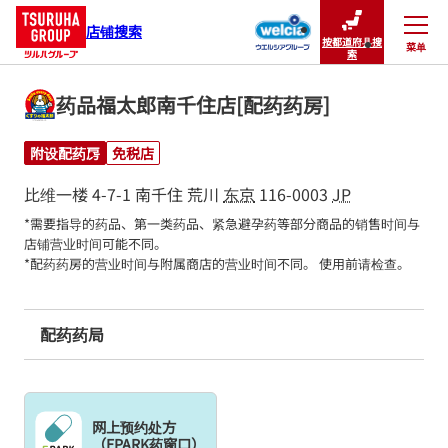
店铺搜索
按都道府县搜
菜单
关闭
索
药品福太郎南千住店[配药药房]
附设配药房
免税店
比维一楼
4-7-1 南千住
荒川
东京
116-0003
JP
*需要指导的药品、第一类药品、紧急避孕药等部分商品的销售时间与
店铺营业时间可能不同。

*配药药房的营业时间与附属商店的营业时间不同。 使用前请检查。
配药药局
网上预约处方
（EPARK药窗口）