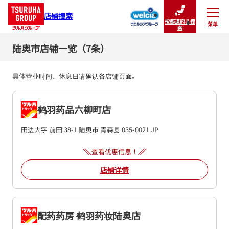
店铺搜索
按都道府县搜
菜单
关闭
索
陆奥市店铺一览（7条）
具体营业时间、休息日请确认各店铺页面。
鹤羽药品六柳町店
田边大字 前田 38-1
陆奥市
青森县
035-0021
JP
查看优惠信息！
店铺详情
配药药房 鹤羽药妆陆奥店