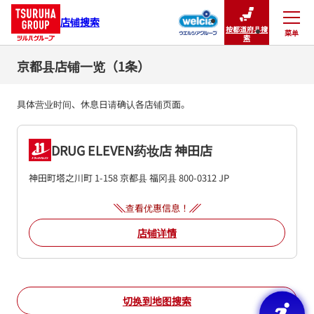
店铺搜索
按都道府县搜
菜单
关闭
索
京都县店铺一览（1条）
具体营业时间、休息日请确认各店铺页面。
DRUG ELEVEN药妆店 神田店
神田町塔之川町 1-158
京都县
福冈县
800-0312
JP
查看优惠信息！
店铺详情
切换到地图搜索