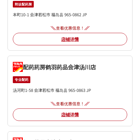
附设配药房
本町10-1
会津若松市
福岛县
965-0862
JP
查看优惠信息！
店铺详情
配药药房鹤羽药品会津汤川店
专业配药
汤河町1-58
会津若松市
福岛县
965-0863
JP
查看优惠信息！
店铺详情