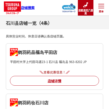
店铺搜索
按都道府县搜
菜单
关闭
索
石川县店铺一览（4条）
具体营业时间、休息日请确认各店铺页面。
鹤羽药品福岛平田店
平田村大字上代田马道23-1
石川县
福岛县
963-8202
JP
查看优惠信息！
店铺详情
鹤羽药妆石川店