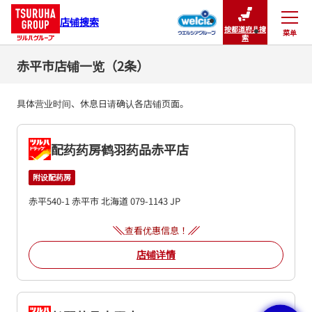
店铺搜索
按都道府县搜
菜单
关闭
索
赤平市店铺一览（2条）
具体营业时间、休息日请确认各店铺页面。
配药药房鹤羽药品赤平店
附设配药房
赤平540-1
赤平市
北海道
079-1143
JP
查看优惠信息！
店铺详情