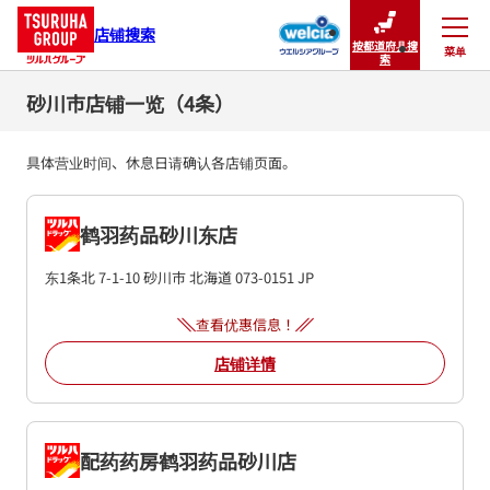
店铺搜索
按都道府县搜
菜单
关闭
索
砂川市店铺一览（4条）
具体营业时间、休息日请确认各店铺页面。
鹤羽药品砂川东店
东1条北 7-1-10
砂川市
北海道
073-0151
JP
查看优惠信息！
店铺详情
配药药房鹤羽药品砂川店