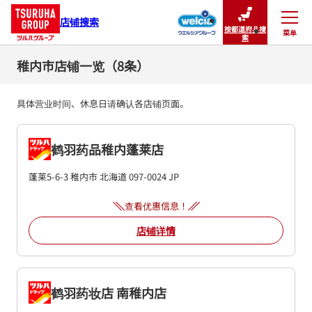
店铺搜索
按都道府县搜
菜单
关闭
索
稚内市店铺一览（8条）
具体营业时间、休息日请确认各店铺页面。
鹤羽药品稚内蓬莱店
蓬莱5-6-3
稚内市
北海道
097-0024
JP
查看优惠信息！
店铺详情
鹤羽药妆店 南稚内店