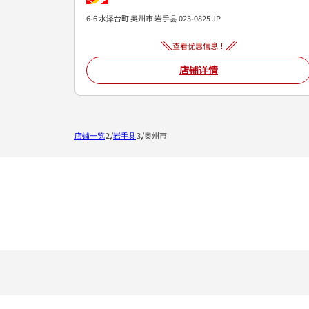
6-6 水泽台町
奥州市
岩手县
023-0825
JP
查看优惠信息！
店铺详情
店铺一览
岩手县
奥州市