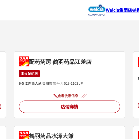
Welcia集团店铺
配药药房 鹤羽药品江差店
附设配药房
9-5 江差西大通
奥州市
岩手县
023-1103
JP
查看优惠信息！
店铺详情
鹤羽药品水泽大兼