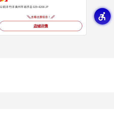
82 前泽 竹泽
奥州市
岩手县
029-4208
JP
查看优惠信息！
店铺详情