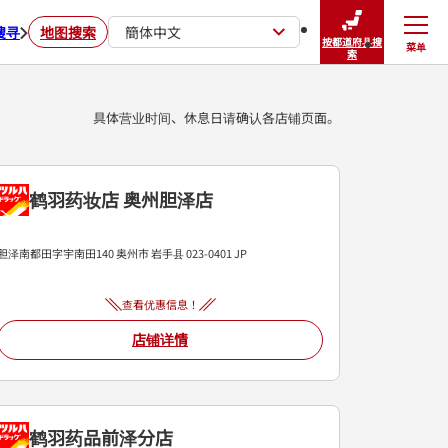
搜寻
地图搜索
簡体中文
按都道府县搜
菜单
关闭
索
具体营业时间、休息日请确认各店铺页面。
鹤羽药妆店 奥州胆泽店
胆泽南都田字宇南田140
奥州市
岩手县
023-0401
JP
查看优惠信息！
店铺详情
鹤羽药品前泽分店