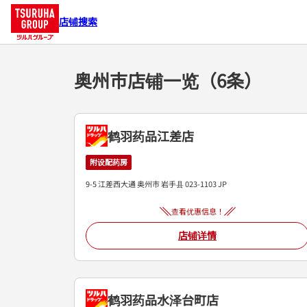
店铺搜索
奥州市店铺一览（6条）
鹤羽药品江差店
附设配药房
9-5 江差西大通
奥州市
岩手县
023-1103
JP
查看优惠信息！
店铺详情
鹤羽药品水泽台町店