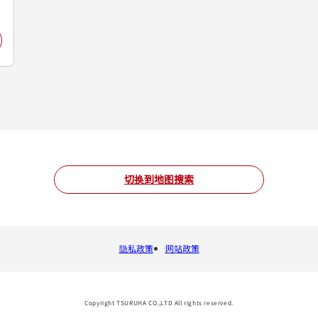
切换到地图搜索
隐私政策
网站政策
Copyright TSURUHA CO.,LTD All rights reserved.