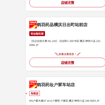
店铺详情
鹤羽药品横滨日出町站前店
附设配药房
（日之出佐久斯 No.103）
日出町1-200
中区
横滨
神奈川县
231-
0066
JP
查看优惠信息！
店铺详情
鹤羽药妆户冢车站店
免税店
MS户冢大楼1F
16-8 户冢町
户冢区
横滨
神奈川县
244-0003
JP