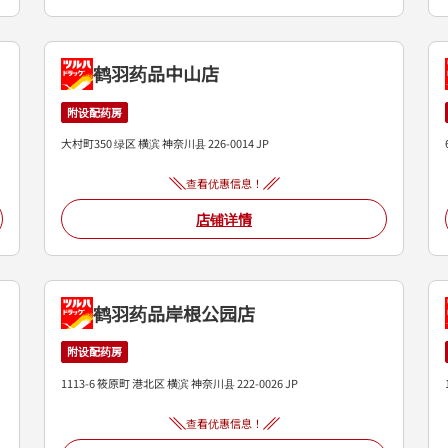
鹤羽药品中山店
附设配药房
大村町350
绿区
横滨
神奈川县
226-0014
JP
查看优惠信息！
店铺详情
鹤羽药品岸根公园店
附设配药房
1113-6 筱原町
港北区
横滨
神奈川县
222-0026
JP
查看优惠信息！