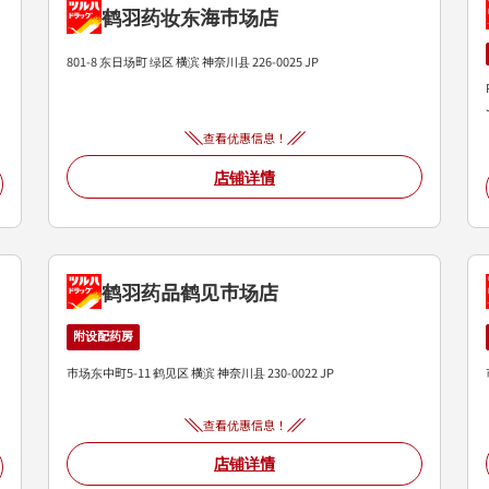
鹤羽药妆东海市场店
801-8 东日场町
绿区
横滨
神奈川县
226-0025
JP
查看优惠信息！
店铺详情
鹤羽药品鹤见市场店
附设配药房
市场东中町5-11
鹤见区
横滨
神奈川县
230-0022
JP
查看优惠信息！
店铺详情