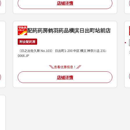
店铺详情
配药药房鹤羽药品横滨日出町站前店
附设配药房
（日之出佐久斯 No.103）
日出町1-200
中区
横滨
神奈川县
231-
0066
JP
查看优惠信息！
店铺详情