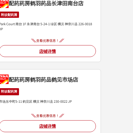
配药药房鹤羽药品长津田南台店
附设配药房
Park Court 南台 1F
永津南台 5-24-1
绿区
横滨
神奈川县
226-0018
JP
查看优惠信息！
店铺详情
配药药房鹤羽药品鹤见市场店
附设配药房
市场东中町5-11
鹤见区
横滨
神奈川县
230-0022
JP
查看优惠信息！
店铺详情