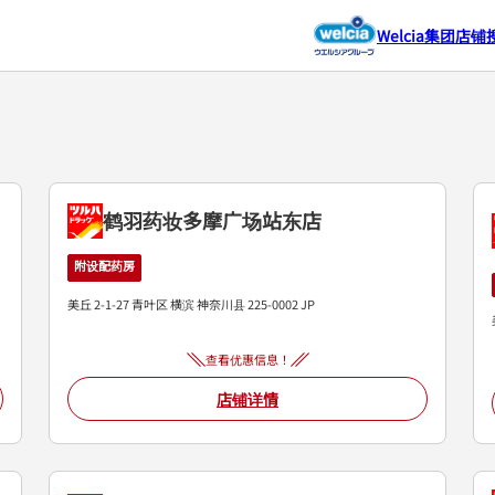
Welcia集团店铺
鹤羽药妆多摩广场站东店
附设配药房
美丘 2-1-27
青叶区
横滨
神奈川县
225-0002
JP
查看优惠信息！
店铺详情