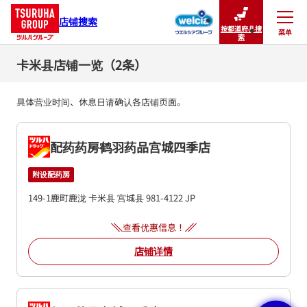
店铺搜索
按都道府县搜
菜单
关闭
索
卡米县店铺一览（2条）
具体营业时间、休息日请确认各店铺页面。
配药药房鹤羽药品宫城四季店
附设配药房
149-1鹿町鹿泷
卡米县
宫城县
981-4122
JP
查看优惠信息！
店铺详情