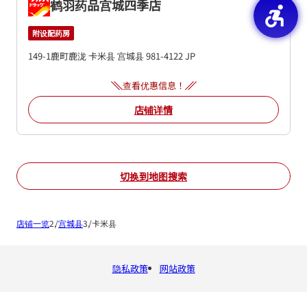
鹤羽药品宫城四季店
附设配药房
149-1鹿町鹿泷
卡米县
宫城县
981-4122
JP
查看优惠信息！
店铺详情
切换到地图搜索
店铺一览
宫城县
卡米县
隐私政策
网站政策