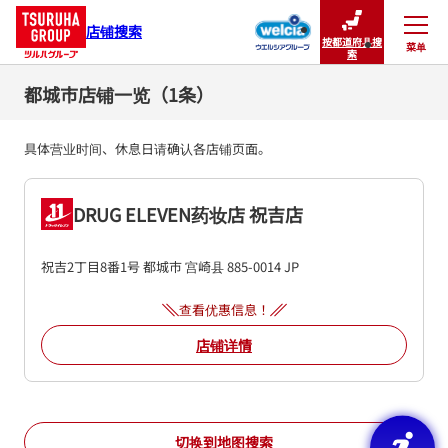
店铺搜索
按都道府县搜
菜单
关闭
索
都城市店铺一览（1条）
具体营业时间、休息日请确认各店铺页面。
DRUG ELEVEN药妆店 祝吉店
祝吉2丁目8番1号
都城市
宫崎县
885-0014
JP
查看优惠信息！
店铺详情
切换到地图搜索