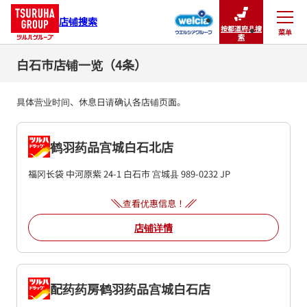
店铺搜索
按都道府县搜
菜单
关闭
索
白石市店铺一览（4条）
具体营业时间、休息日请确认各店铺页面。
鹤羽药品宫城白石北店
福冈长袋 中河原紫 24-1
白石市
宫城县
989-0232
JP
查看优惠信息！
店铺详情
配药药房鹤羽药品宫城白石店