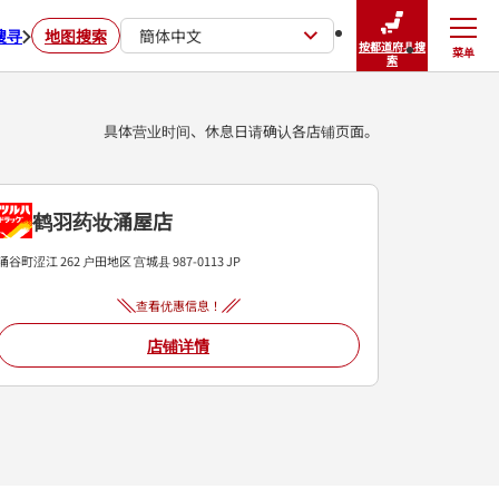
搜寻
地图搜索
簡体中文
按都道府县搜
菜单
关闭
索
具体营业时间、休息日请确认各店铺页面。
鹤羽药妆涌屋店
涌谷町涩江 262
户田地区
宫城县
987-0113
JP
查看优惠信息！
店铺详情