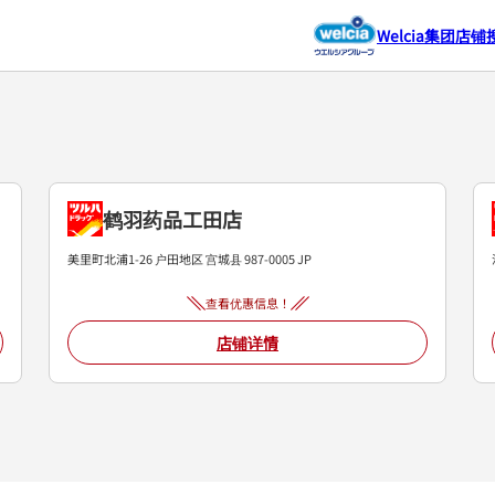
Welcia集团店铺
鹤羽药品工田店
美里町北浦1-26
户田地区
宫城县
987-0005
JP
查看优惠信息！
店铺详情