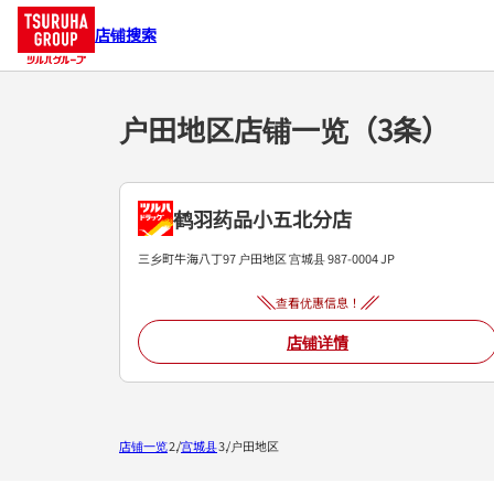
店铺搜索
户田地区店铺一览（3条）
鹤羽药品小五北分店
三乡町牛海八丁97
户田地区
宫城县
987-0004
JP
查看优惠信息！
店铺详情
店铺一览
宫城县
户田地区