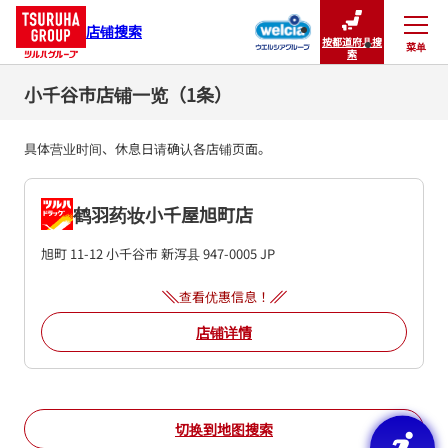
店铺搜索
按都道府县搜
菜单
关闭
索
小千谷市店铺一览（1条）
具体营业时间、休息日请确认各店铺页面。
鹤羽药妆小千屋旭町店
旭町 11-12
小千谷市
新泻县
947-0005
JP
查看优惠信息！
店铺详情
切换到地图搜索