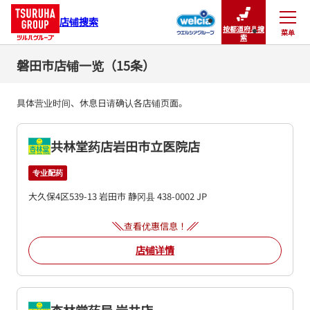
店铺搜索
按都道府县搜
菜单
关闭
索
磐田市店铺一览（15条）
具体营业时间、休息日请确认各店铺页面。
共林堂药店岩田市立医院店
专业配药
大久保4区539-13
岩田市
静冈县
438-0002
JP
查看优惠信息！
店铺详情
杏林堂药局 岩井店