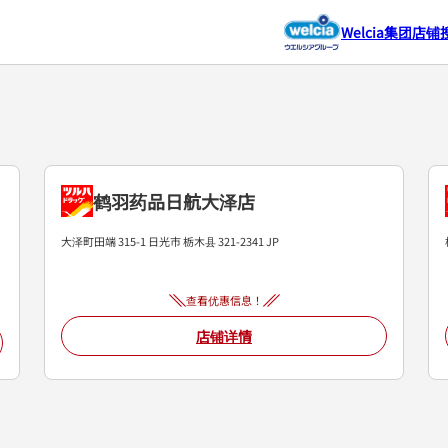
Welcia集团店铺
鹤羽药品日航大泽店
大泽町田端 315-1
日光市
栃木县
321-2341
JP
查看优惠信息！
店铺详情