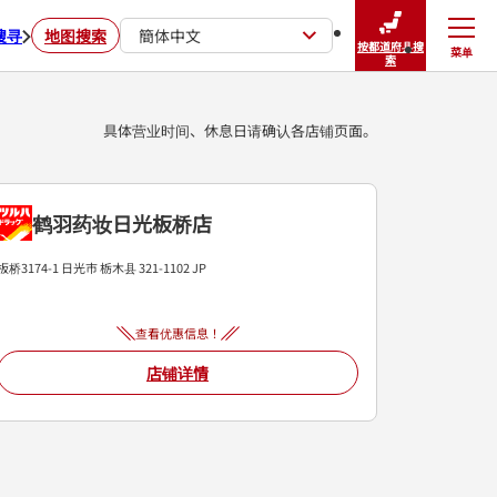
搜寻
地图搜索
簡体中文
按都道府县搜
菜单
关闭
索
具体营业时间、休息日请确认各店铺页面。
鹤羽药妆日光板桥店
板桥3174-1
日光市
栃木县
321-1102
JP
查看优惠信息！
店铺详情