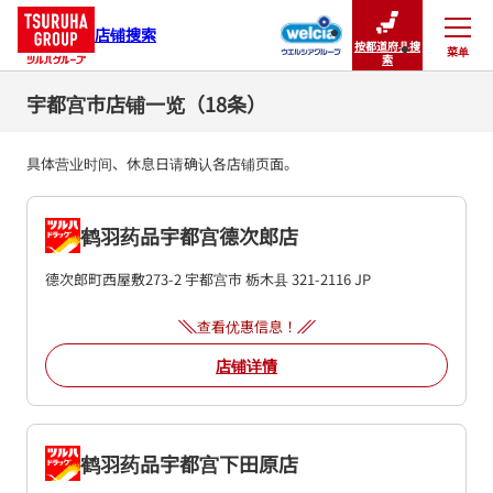
店铺搜索
按都道府县搜
菜单
关闭
索
宇都宫市店铺一览（18条）
具体营业时间、休息日请确认各店铺页面。
鹤羽药品宇都宫德次郎店
德次郎町西屋敷273-2
宇都宫市
栃木县
321-2116
JP
查看优惠信息！
店铺详情
鹤羽药品宇都宫下田原店