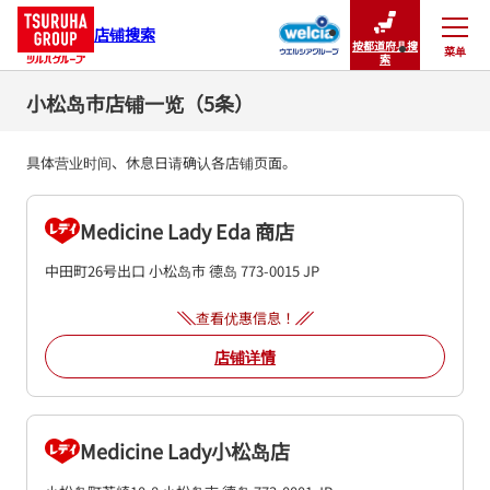
店铺搜索
按都道府县搜
菜单
关闭
索
小松岛市店铺一览（5条）
具体营业时间、休息日请确认各店铺页面。
Medicine Lady Eda 商店
中田町26号出口
小松岛市
德岛
773-0015
JP
查看优惠信息！
店铺详情
Medicine Lady小松岛店