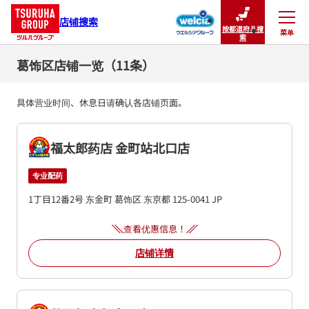
店铺搜索
按都道府县搜
菜单
关闭
索
葛饰区店铺一览（11条）
具体营业时间、休息日请确认各店铺页面。
福太郎药店 金町站北口店
专业配药
1丁目12番2号
东金町
葛饰区
东京都
125-0041
JP
查看优惠信息！
店铺详情