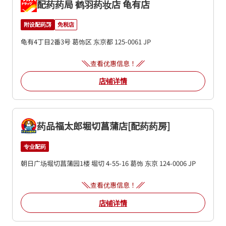
配药药局 鹤羽药妆店 龟有店
附设配药房
免税店
龟有4丁目2番3号
葛饰区
东京都
125-0061
JP
查看优惠信息！
店铺详情
药品福太郎堀切菖蒲店[配药药房]
专业配药
朝日广场堀切菖蒲园1楼
堀切 4-55-16
葛饰
东京
124-0006
JP
查看优惠信息！
店铺详情