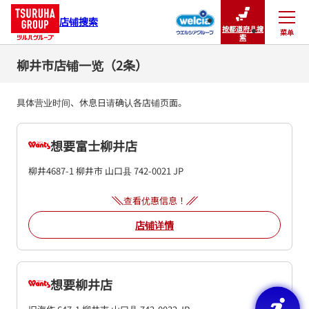
店铺搜索
按都道府县搜
菜单
关闭
索
柳井市店铺一览（2条）
具体营业时间、休息日请确认各店铺页面。
想要富士柳井店
柳井4687-1
柳井市
山口县
742-0021
JP
查看优惠信息！
店铺详情
想要柳井店