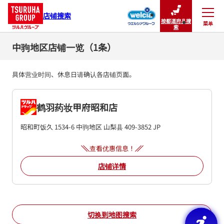
店铺搜索
按都道府县搜
菜单
关闭
索
中驹地区店铺一览（1条）
具体营业时间、休息日请确认各店铺页面。
鹤羽药妆甲府昭和店
昭和町饭久 1534-6
中驹地区
山梨县
409-3852
JP
查看优惠信息！
店铺详情
切换到地图搜索