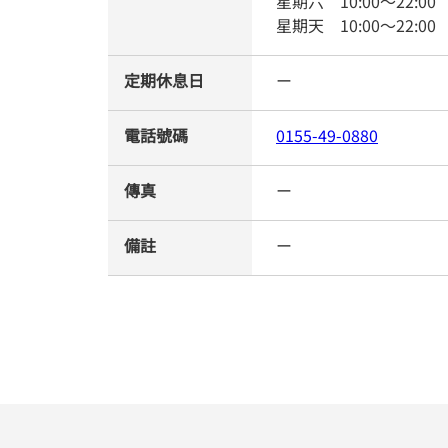
星期六
10:00
～
22:00
星期天
10:00
～
22:00
定期休息日
ー
電話號碼
0155-49-0880
傳真
ー
備註
ー