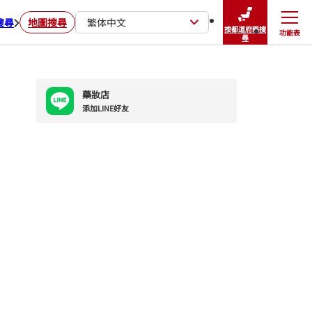
搜尋
地圖搜尋
繁体中文
按都道府縣搜
功能表
關閉
尋
藥妝店
添加LINE好友