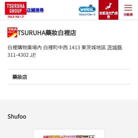
店鋪搜尋
按都道府縣搜
功能表
關閉
尋
TSURUHA藥妝白裡店
白裡購物廣場內
白裡町中西 1413
東茨城地區
茨城縣
311-4302
JP
藥妝店
Shufoo