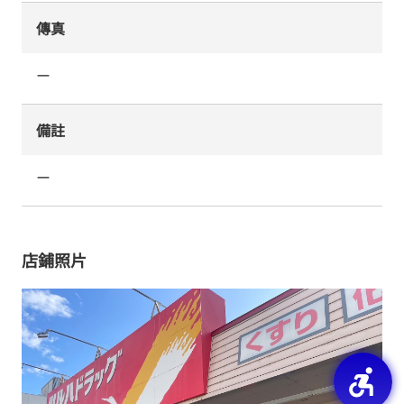
傳真
ー
備註
ー
店鋪照片