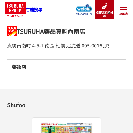
店鋪搜尋
按都道府縣搜
功能表
關閉
尋
TSURUHA藥品真駒內南店
真駒內南町 4-5-1
南區
札幌
北海道
005-0016
JP
藥妝店
Shufoo