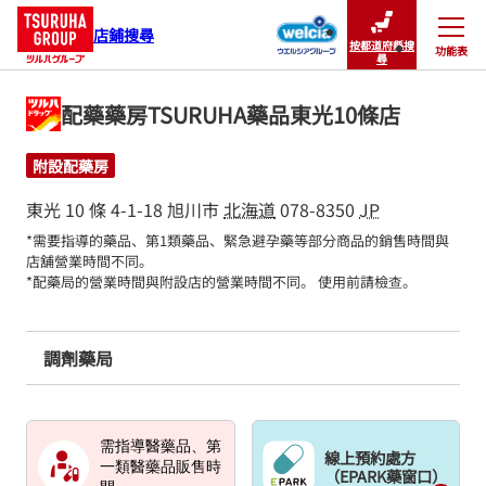
店鋪搜尋
按都道府縣搜
功能表
關閉
尋
配藥藥房TSURUHA藥品東光10條店
附設配藥房
東光 10 條 4-1-18
旭川市
北海道
078-8350
JP
*需要指導的藥品、第1類藥品、緊急避孕藥等部分商品的銷售時間與
店舖營業時間不同。

*配藥局的營業時間與附設店的營業時間不同。 使用前請檢查。
調劑藥局
需指導醫藥品、第
線上預約處方
一類醫藥品販售時
（EPARK藥窗口）