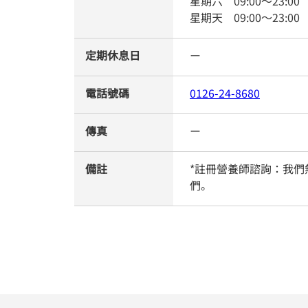
星期六
09:00
～
23:00
星期天
09:00
～
23:00
定期休息日
ー
電話號碼
0126-24-8680
傳真
ー
備註
*註冊營養師諮詢：我
們。