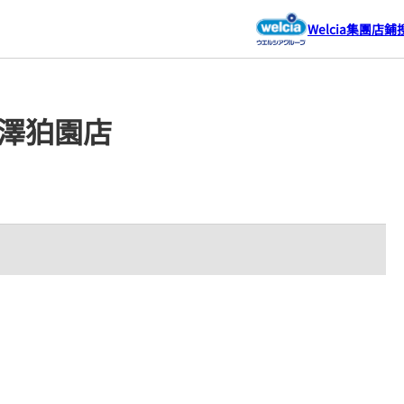
Welcia集團店鋪
見澤狛園店