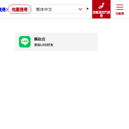
搜尋
地圖搜尋
繁体中文
按都道府縣搜
功能表
關閉
尋
藥妝店
添加LINE好友