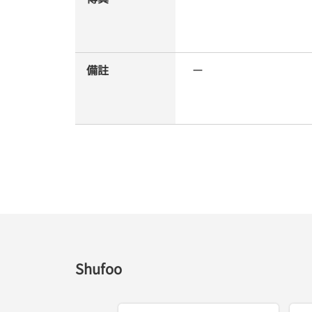
備註
ー
Shufoo