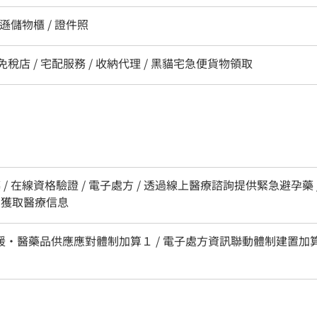
馬遜儲物櫃 / 證件照
/ 免稅店 / 宅配服務 / 收納代理 / 黑貓宅急便貨物領取
 / 在線資格驗證 / 電子處方 / 透過線上醫療諮詢提供緊急避孕藥
rd）獲取醫療信息
支援・醫藥品供應應對體制加算１ / 電子處方資訊聯動體制建置加算 