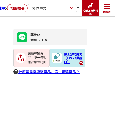
搜尋
地圖搜尋
繁体中文
按都道府縣搜
功能表
關閉
尋
藥妝店
添加LINE好友
需指導醫藥
線上預約處方
（EPARK藥窗
品、第一類醫
口）
藥品販售時間
什麽是需指導醫藥品、第一類醫藥品？