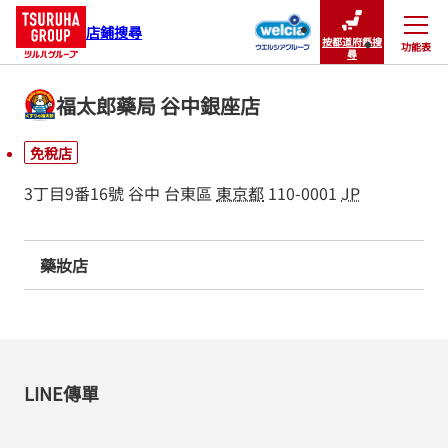
店鋪搜尋
按都道府縣搜
功能表
關閉
尋
福太郎藥局 谷中銀座店
免稅店
3丁目9番16號
谷中
台東區
東京都
110-0001
JP
藥妝店
LINE傳單