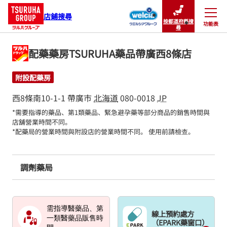
店鋪搜尋
按都道府縣搜
功能表
關閉
尋
配藥藥房TSURUHA藥品帶廣西8條店
附設配藥房
西8條南10-1-1
帶廣市
北海道
080-0018
JP
*需要指導的藥品、第1類藥品、緊急避孕藥等部分商品的銷售時間與
店舖營業時間不同。

*配藥局的營業時間與附設店的營業時間不同。 使用前請檢查。
調劑藥局
需指導醫藥品、第
線上預約處方
一類醫藥品販售時
（EPARK藥窗口）