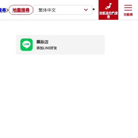
搜尋
地圖搜尋
繁体中文
按都道府縣搜
功能表
關閉
尋
藥妝店
添加LINE好友