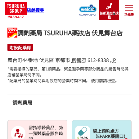
店鋪搜尋
按都道府縣搜
功能表
關閉
尋
調劑藥局 TSURUHA藥妝店 伏見舞台店
附設配藥房
舞台町44番地
伏見區
京都市
京都府
612-8338
JP
*需要指導的藥品、第1類藥品、緊急避孕藥等部分商品的銷售時間與
店舖營業時間不同。

*配藥局的營業時間與附設店的營業時間不同。 使用前請檢查。
調劑藥局
需指導醫藥品、第
線上預約處方
一類醫藥品販售時
（EPARK藥窗口）