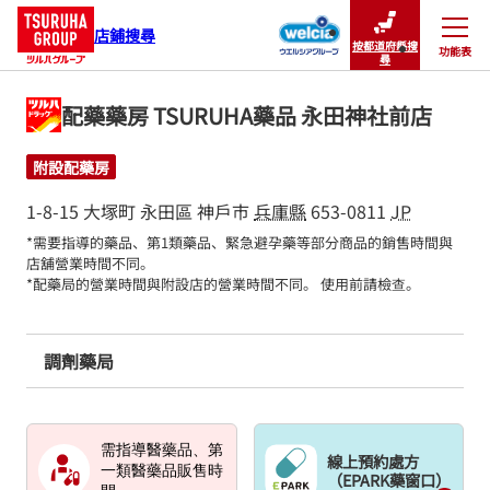
店鋪搜尋
按都道府縣搜
功能表
關閉
尋
配藥藥房 TSURUHA藥品 永田神社前店
附設配藥房
1-8-15 大塚町
永田區
神戶市
兵庫縣
653-0811
JP
*需要指導的藥品、第1類藥品、緊急避孕藥等部分商品的銷售時間與
店舖營業時間不同。

*配藥局的營業時間與附設店的營業時間不同。 使用前請檢查。
調劑藥局
需指導醫藥品、第
線上預約處方
一類醫藥品販售時
（EPARK藥窗口）