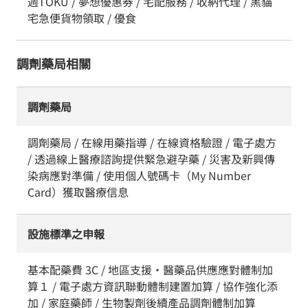
週TOKU / 夢想優惠券 / 宅配服務 / 收納代理 / 黑貓
宅急便貨物領取 / 優食
調劑藥局相關
調劑藥局
調劑藥局 / 在線用藥指導 / 在線資格驗證 / 電子處方
/ 透過線上醫療諮詢提供緊急避孕藥 / 災害及新興傳
染病應對準備 / 使用個人號碼卡（My Number
Card）獲取醫療信息
設施標準之申報
基本配藥費 3C / 地區支援・醫藥品供應應對體制加
算１ / 電子處方資訊聯動體制建置加算 / 協作強化添
加 / 家庭藥師 / 生物製劑後續產品調劑體制加算