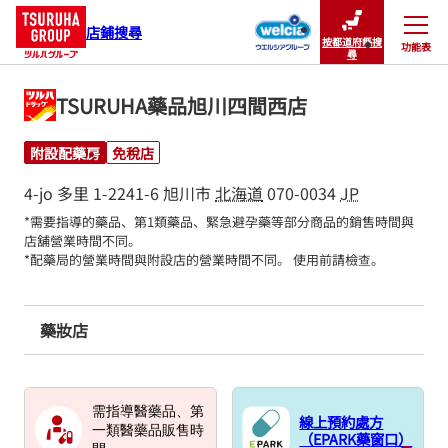
店鋪搜尋
按都道府縣搜
功能表
關閉
尋
TSURUHA藥品旭川四間西店
附設配藥房
免稅店
4-jo 多里 1-2241-6
旭川市
北海道
070-0034
JP
*需要指導的藥品、第1類藥品、緊急避孕藥等部分商品的銷售時間與
店舖營業時間不同。

*配藥局的營業時間與附設店的營業時間不同。 使用前請檢查。
藥妝店
需指導醫藥品、第
線上預約處方
一類醫藥品販售時
（EPARK藥窗口）