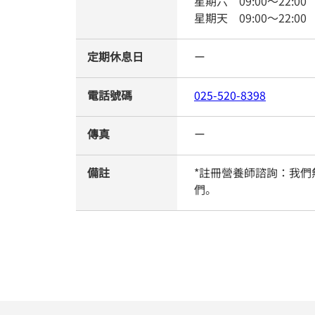
星期六
09:00
～
22:00
星期天
09:00
～
22:00
定期休息日
ー
電話號碼
025-520-8398
傳真
ー
備註
*註冊營養師諮詢：我
們。