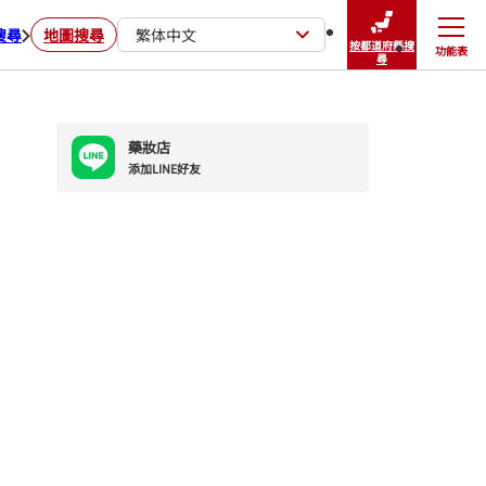
搜尋
地圖搜尋
繁体中文
按都道府縣搜
功能表
關閉
尋
藥妝店
添加LINE好友