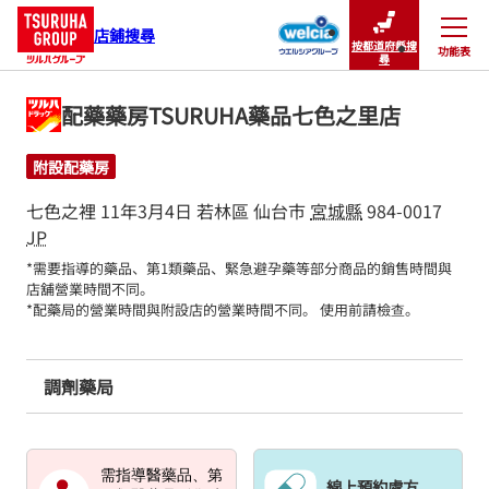
店鋪搜尋
按都道府縣搜
功能表
關閉
尋
配藥藥房TSURUHA藥品七色之里店
附設配藥房
七色之裡 11年3月4日
若林區
仙台市
宮城縣
984-0017
JP
*需要指導的藥品、第1類藥品、緊急避孕藥等部分商品的銷售時間與
店舖營業時間不同。

*配藥局的營業時間與附設店的營業時間不同。 使用前請檢查。
調劑藥局
需指導醫藥品、第
線上預約處方