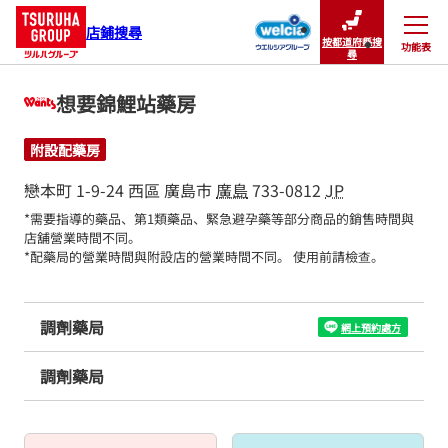
店鋪搜尋
按都道府縣搜
功能表
關閉
尋
想要錦鯉站藥房
附設配藥房
戀本町 1-9-24
西區
廣島市
廣島
733-0812
JP
*需要指導的藥品、第1類藥品、緊急避孕藥等部分商品的銷售時間與
店舖營業時間不同。

*配藥局的營業時間與附設店的營業時間不同。 使用前請檢查。
調劑藥局
網上預約處方
調劑藥局