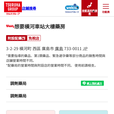
店鋪搜尋
按都道府縣搜
功能表
關閉
尋
想要橫河車站大樓藥房
附設配藥房
免稅店
3-2-29 橫河町
西區
廣島市
廣島
733-0011
JP
*需要指導的藥品、第1類藥品、緊急避孕藥等部分商品的銷售時間與
店舖營業時間不同。

*配藥局的營業時間與附設店的營業時間不同。 使用前請檢查。
調劑藥局
網上預約處方
調劑藥局