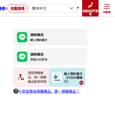
搜尋
地圖搜尋
繁体中文
按都道府縣搜
功能表
關閉
尋
調劑藥局
網上預約處方
調劑藥局
添加LINE好友
需指導醫藥
線上預約處方
（EPARK藥窗
品、第一類醫
口）
藥品販售時間
什麽是需指導醫藥品、第一類醫藥品？