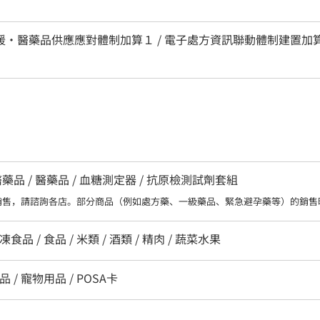
區支援・醫藥品供應應對體制加算１ / 電子處方資訊聯動體制建置加算
品 / 醫藥品 / 血糖測定器 / 抗原檢測試劑套組
銷售，請諮詢各店。部分商品（例如處方藥、一級藥品、緊急避孕藥等）的銷售
食品 / 食品 / 米類 / 酒類 / 精肉 / 蔬菜水果
品 / 寵物用品 / POSA卡