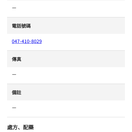
ー
電話號碼
047-410-8029
傳真
ー
備註
ー
處方、配藥