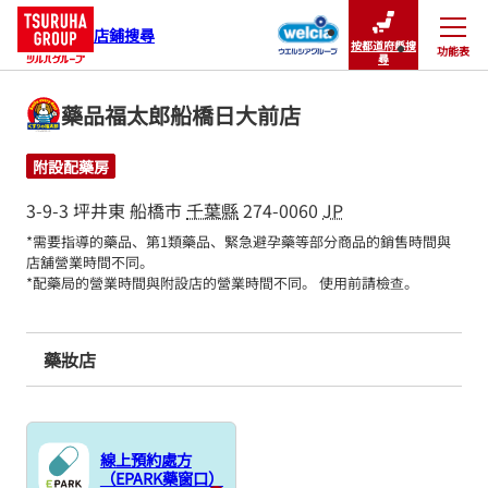
店鋪搜尋
按都道府縣搜
功能表
關閉
尋
藥品福太郎船橋日大前店
附設配藥房
3-9-3 坪井東
船橋市
千葉縣
274-0060
JP
*需要指導的藥品、第1類藥品、緊急避孕藥等部分商品的銷售時間與
店舖營業時間不同。

*配藥局的營業時間與附設店的營業時間不同。 使用前請檢查。
藥妝店
線上預約處方
（EPARK藥窗口）