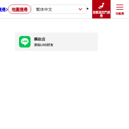
搜尋
地圖搜尋
繁体中文
按都道府縣搜
功能表
關閉
尋
藥妝店
添加LINE好友