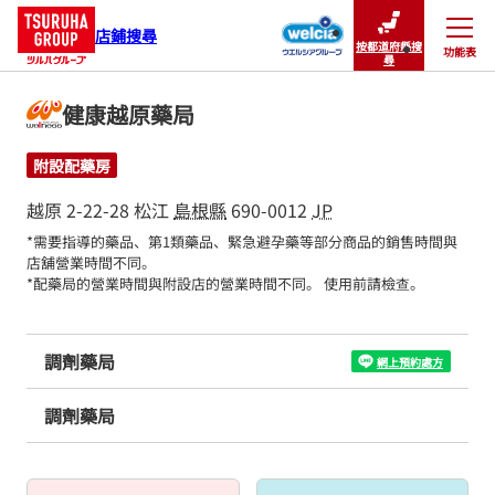
店鋪搜尋
按都道府縣搜
功能表
關閉
尋
健康越原藥局
附設配藥房
越原 2-22-28
松江
島根縣
690-0012
JP
*需要指導的藥品、第1類藥品、緊急避孕藥等部分商品的銷售時間與
店舖營業時間不同。

*配藥局的營業時間與附設店的營業時間不同。 使用前請檢查。
調劑藥局
網上預約處方
調劑藥局