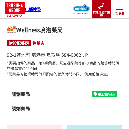
店鋪搜尋
按都道府縣搜
功能表
關閉
尋
Wellness境港藥局
附設配藥房
免稅店
92-1蓮池町
境港市
鳥取縣
684-0062
JP
*需要指導的藥品、第1類藥品、緊急避孕藥等部分商品的銷售時間與
店舖營業時間不同。

*配藥局的營業時間與附設店的營業時間不同。 使用前請檢查。
調劑藥局
網上預約處方
調劑藥局