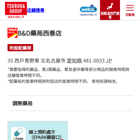
店鋪搜尋
按都道府縣搜
功能表
關閉
尋
B&D藥局西春店
附設配藥房
35 西戶青野東
北名古屋市
愛知縣
481-0033
JP
*需要指導的藥品、第1類藥品、緊急避孕藥等部分商品的銷售時間與
店舖營業時間不同。

*配藥局的營業時間與附設店的營業時間不同。 使用前請檢查。
調劑藥局
線上預約處方
（EPARK藥窗口）