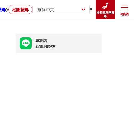
搜尋
地圖搜尋
繁体中文
按都道府縣搜
功能表
關閉
尋
藥妝店
添加LINE好友