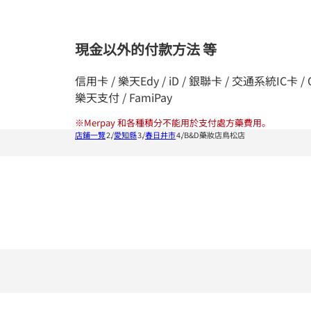
現金以外的付款方法 等
信用卡 / 樂天Edy / iD / 銀聯卡 / 交通系統IC卡 / QUIC
樂天支付 / FamiPay
※
Merpay 和各種積分不能用於支付處方藥費用。
店鋪一覽
愛知縣
春日井市
B&D藥妝店鳥松店