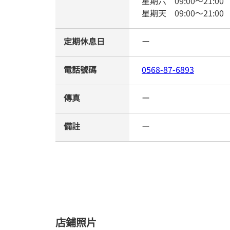
星期六
09:00
～
21:00
星期天
09:00
～
21:00
定期休息日
ー
電話號碼
0568-87-6893
傳真
ー
備註
ー
店鋪照片