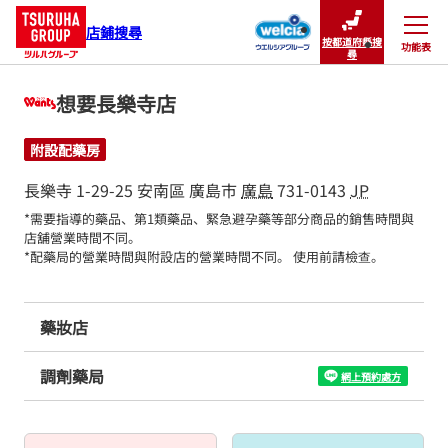
店鋪搜尋
按都道府縣搜
功能表
關閉
尋
想要長樂寺店
附設配藥房
長樂寺 1-29-25
安南區
廣島市
廣島
731-0143
JP
*需要指導的藥品、第1類藥品、緊急避孕藥等部分商品的銷售時間與
店舖營業時間不同。

*配藥局的營業時間與附設店的營業時間不同。 使用前請檢查。
藥妝店
調劑藥局
網上預約處方