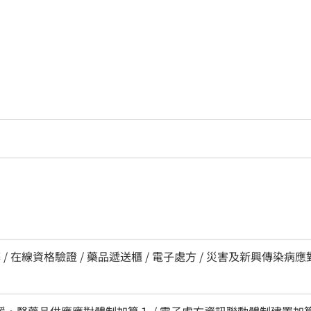
 / 在線資格驗證 / 藥品遞送櫃 / 電子處方 / 災害及新興傳染病應對
區支援・醫藥品供應應對體制加算１ / 電子處方資訊聯動體制建置加算