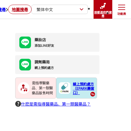
搜尋
地圖搜尋
繁体中文
按都道府縣搜
功能表
關閉
尋
藥妝店
添加LINE好友
調劑藥局
網上預約處方
需指導醫藥
線上預約處方
（EPARK藥窗
品、第一類醫
口）
藥品販售時間
什麽是需指導醫藥品、第一類醫藥品？