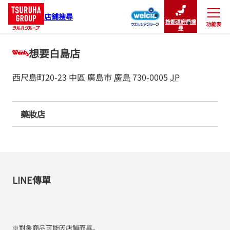
店鋪搜尋
按都道府縣搜
功能表
關閉
尋
想要白島店
西尺島町20-23
中區
廣島市
廣島
730-0005
JP
藥妝店
LINE傳單
※對象商品可能因店鋪而異。